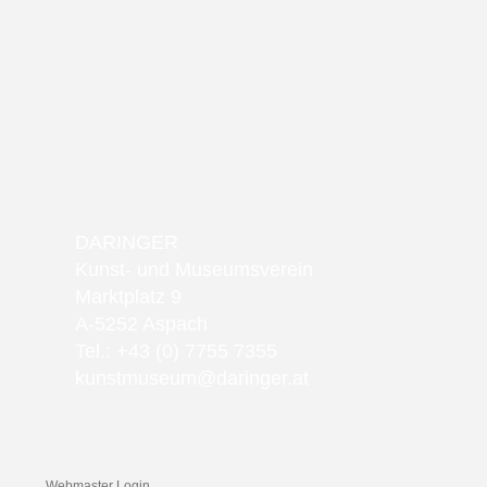
DARINGER
Kunst- und Museumsverein
Marktplatz 9
A-5252 Aspach
Tel.: +43 (0) 7755 7355
kunstmuseum@daringer.at
Webmaster Login