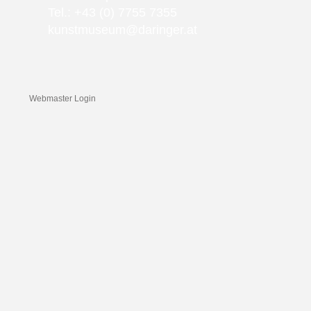
Tel.: +43 (0) 7755 7355
kunstmuseum@daringer.at
Webmaster Login