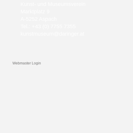
Kunst- und Museumsverein
Marktplatz 9
A-5252 Aspach
Tel.: +43 (0) 7755 7355
kunstmuseum@daringer.at
Webmaster Login